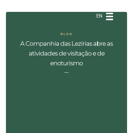
DE
ES
PT
EN
BLOG
A Companhia das Lezírias abre as
atividades de visitação e de
enoturismo