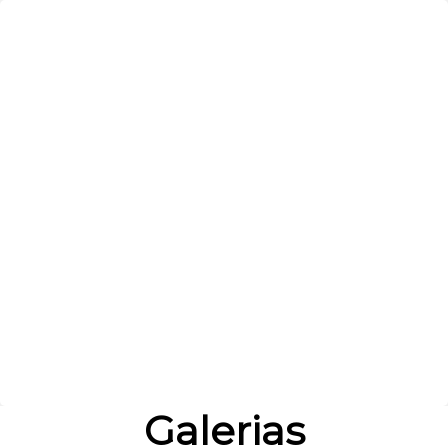
DE
ES
EN
PT
Galerias