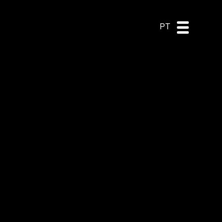
DE
ES
EN
PT