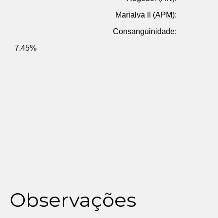
Marialva II (APM):
Consanguinidade:
7.45%
Observações