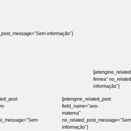
ted_post_message="Sem informação"]
[jetengine_relate
femea" no_relat
informação"]
ated_post
[jetengine_related_post
vo-
field_name="avo-
materna"
ost_message="Sem
no_related_post_message="Se
informação"]