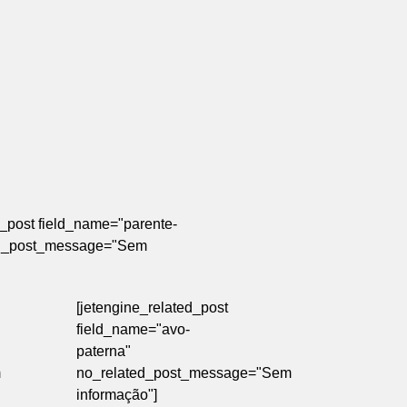
d_post field_name="parente-
ed_post_message="Sem
[jetengine_related_post
field_name="avo-
paterna"
m
no_related_post_message="Sem
informação"]