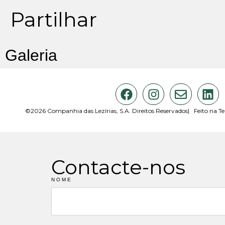
Partilhar
Galeria
©2026 Companhia das Lezírias, S.A. Direitos Reservados
| Feito na Te
Contacte-nos
NOME