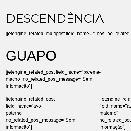
DESCENDÊNCIA
[jetengine_related_multipost field_name="filhos" no_rela
GUAPO
[jetengine_related_post field_name="parente-
macho" no_related_post_message="Sem
informação"]
[jetengine_related_post
[jetengine_rel
field_name="avo-
field_name="a
paterno"
materno"
no_related_post_message="Sem
no_related_p
informação"]
informação"]