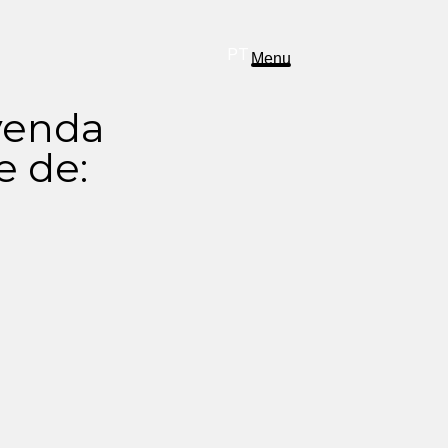
DE
ES
EN
PT
Menu
 venda
e de: