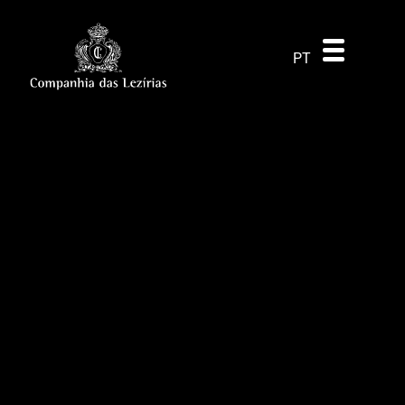
DE
ES
EN
PT