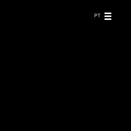
DE
ES
EN
PT