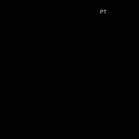
DE
ES
EN
Menu
PT