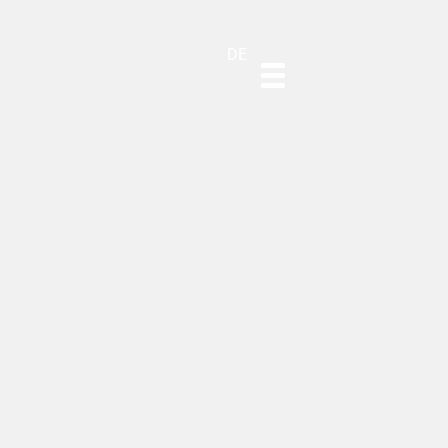
ES
EN
PT
DE