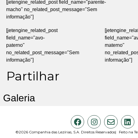
[jetengine_related_post field_name="parente-
macho" no_related_post_message="Sem
informação"]
[jetengine_related_post
[jetengine_rel
field_name="avo-
field_name="a
paterno"
materno"
no_related_post_message="Sem
no_related_p
informação"]
informação"]
Partilhar
Galeria
©2026 Companhia das Lezírias, S.A. Direitos Reservados
| Feito na Te