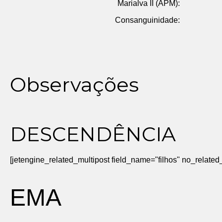
Marialva II (APM):
Consanguinidade:
Observações
DESCENDÊNCIA
[jetengine_related_multipost field_name="filhos" no_rela
EMA