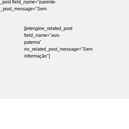
d_post field_name="parente-
ed_post_message="Sem
[jetengine_related_post
field_name="avo-
paterna"
m
no_related_post_message="Sem
informação"]