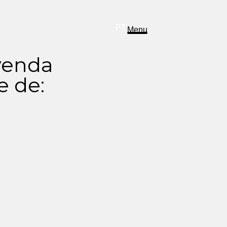
DE
ES
EN
PT
Menu
 venda
e de: