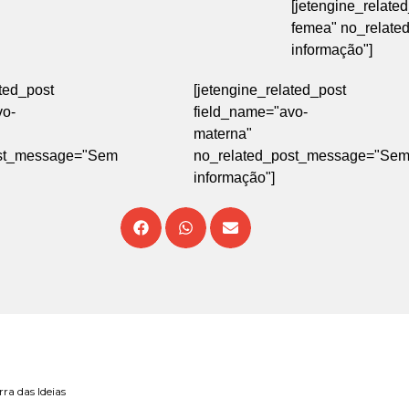
[jetengine_relate
femea" no_relat
informação"]
ated_post
[jetengine_related_post
vo-
field_name="avo-
materna"
ost_message="Sem
no_related_post_message="Se
informação"]
rra das Ideias