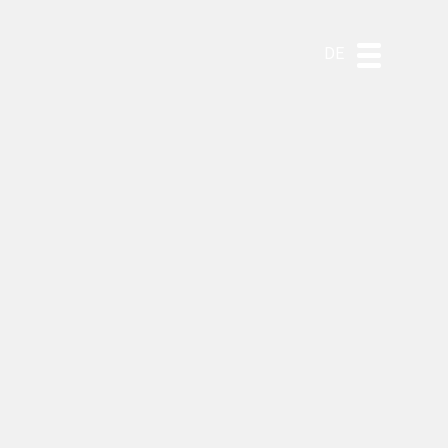
ES
EN
PT
DE