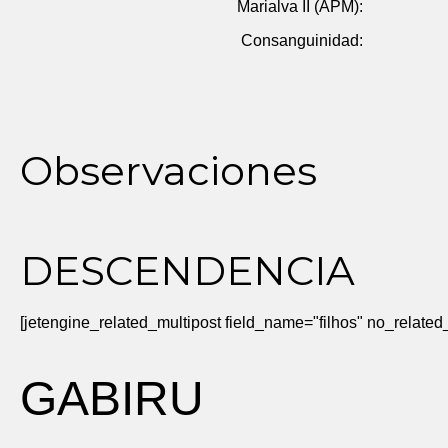
Marialva II (APM):
Consanguinidad:
Observaciones
DESCENDENCIA
[jetengine_related_multipost field_name="filhos" no_rela
GABIRU