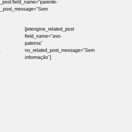
d_post field_name="parente-
ed_post_message="Sem
[jetengine_related_post
field_name="avo-
paterna"
m
no_related_post_message="Sem
informação"]