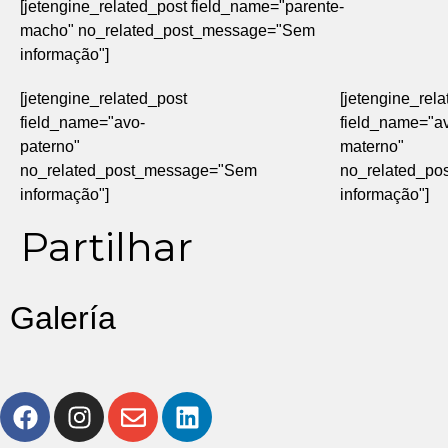
[jetengine_related_post field_name="parente-
macho" no_related_post_message="Sem
informação"]
[jetengine_related_post
[jetengine_rel
field_name="avo-
field_name="a
paterno"
materno"
no_related_post_message="Sem
no_related_p
informação"]
informação"]
Partilhar
Galería