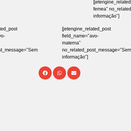
[jetengine_relate
femea" no_relat
informação"]
ated_post
[jetengine_related_post
vo-
field_name="avo-
materna"
ost_message="Sem
no_related_post_message="Se
informação"]