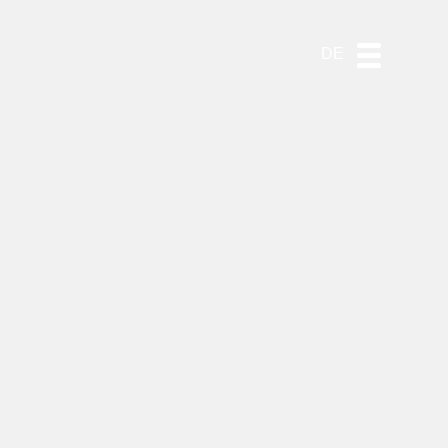
ES
EN
PT
DE