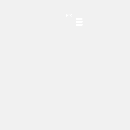
DE
EN
PT
ES