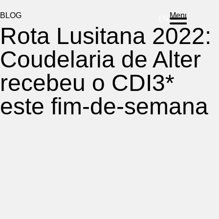
DE
ES
PT
BLOG
Menu
EN
Rota Lusitana 2022:
Coudelaria de Alter
recebeu o CDI3*
este fim-de-semana