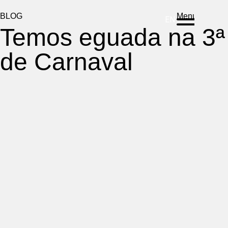
DE
ES
PT
BLOG
Menu
EN
Temos eguada na 3ª
de Carnaval