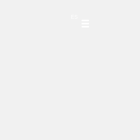
DE
EN
PT
ES