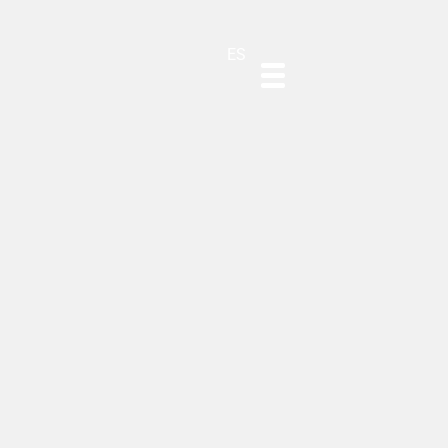
DE
EN
PT
ES