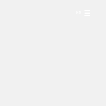
DE
EN
PT
ES