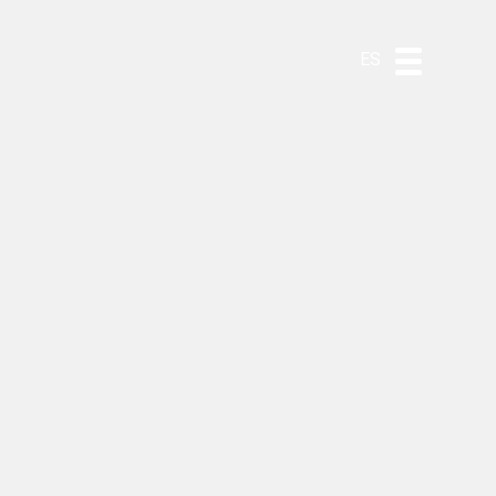
DE
EN
PT
ES