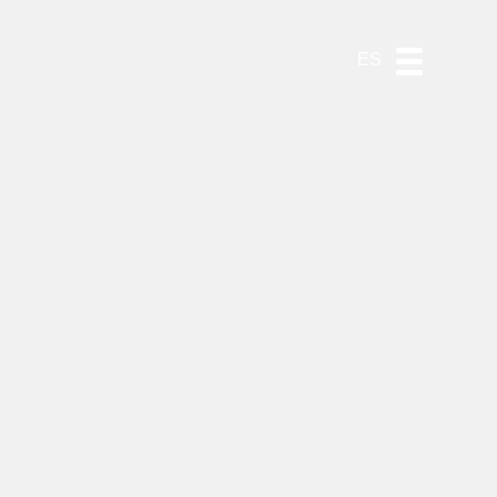
DE
EN
PT
ES