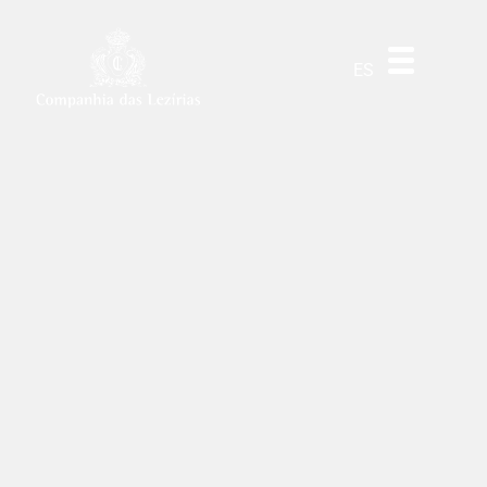
DE
EN
PT
ES