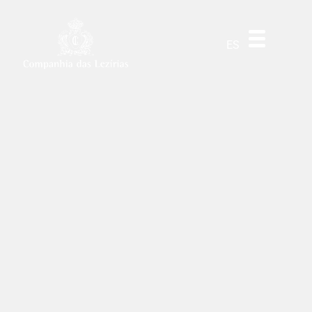
DE
EN
PT
ES