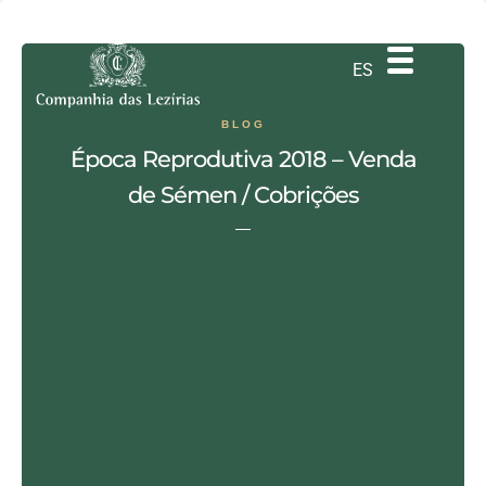
DE
EN
PT
ES
BLOG
Época Reprodutiva 2018 – Venda
de Sémen / Cobrições