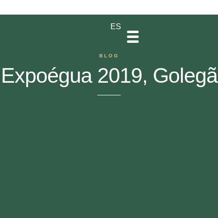
DE
EN
PT
ES
BLOG
Expoégua 2019, Golegã